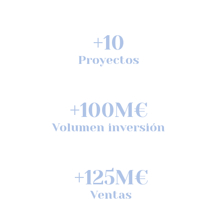
Nuestras cifras
+
10
Proyectos
+
8
Años
+
100
M€
Volumen inversión
+
22
M€
Capital gestionado
+
125
M€
Ventas
14.052
m²