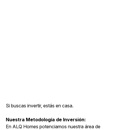
La diferencia está en
cómo vemos el
futuro: no sólo como
una inversión sólida,
sino como la creación
de valor real y
duradero.
Si buscas invertir, estás en casa.
Nuestra Metodología de Inversión:
En ALQ Homes potenciamos nuestra área de