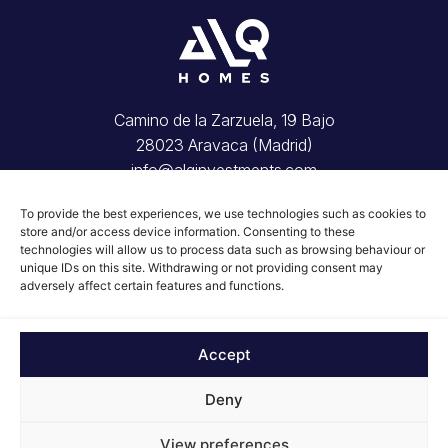
Camino de la Zarzuela, 19 Bajo
28023 Aravaca (Madrid)
info@alqinvestments.com
Inicio
To provide the best experiences, we use technologies such as cookies to
Tu vivienda
store and/or access device information. Consenting to these
Invierte con nosotros
technologies will allow us to process data such as browsing behaviour or
Conócenos
unique IDs on this site. Withdrawing or not providing consent may
adversely affect certain features and functions.
Blog
Contacto
© 2026 ALQ Homes
Accept
Aviso Legal
Política de Cookies
Deny
View preferences