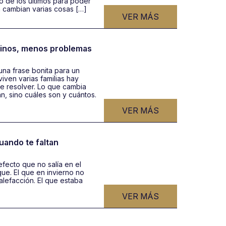
o de los últimos para poder
 cambian varias cosas […]
VER MÁS
cinos, menos problemas
na frase bonita para un
viven varias familias hay
ue resolver. Lo que cambia
, sino cuáles son y cuántos.
VER MÁS
uando te faltan
fecto que no salía en el
que. El que en invierno no
alefacción. El que estaba
VER MÁS