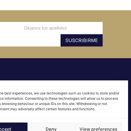
SUSCRIBIRME
© 2026 ALQ Homes
he best experiences, we use technologies such as cookies to store and/or
Aviso Legal
e information. Consenting to these technologies will allow us to process
Política de Cookies
 browsing behaviour or unique IDs on this site. Withdrawing or not
nsent may adversely affect certain features and functions.
ccept
Deny
View preferences