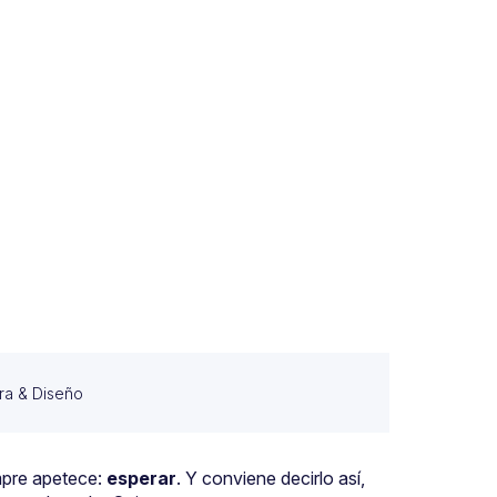
ura & Diseño
mpre apetece:
esperar
. Y conviene decirlo así,