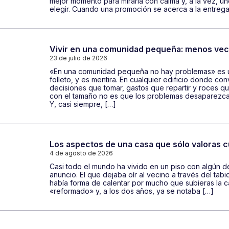
mejor momento para mirarla con calma y, a la vez, un
elegir. Cuando una promoción se acerca a la entrega
Vivir en una comunidad pequeña: menos ve
23 de julio de 2026
«En una comunidad pequeña no hay problemas» es u
folleto, y es mentira. En cualquier edificio donde con
decisiones que tomar, gastos que repartir y roces q
con el tamaño no es que los problemas desaparezcan
Y, casi siempre, […]
Los aspectos de una casa que sólo valoras c
4 de agosto de 2026
Casi todo el mundo ha vivido en un piso con algún de
anuncio. El que dejaba oír al vecino a través del tabi
había forma de calentar por mucho que subieras la c
«reformado» y, a los dos años, ya se notaba […]