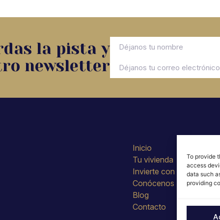
das la pista y
tro newsletter
Inicio
To provide t
Tu vivienda
access devic
Invierte con nosotros
data such as
Conócenos
providing co
Blog
Contacto
A