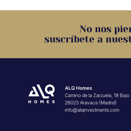
No nos pier
suscríbete a nues
ALQ Homes
Camino de la Zarzuela, 19 Bajo
28023 Aravaca (Madrid)
info@alqinvestments.com