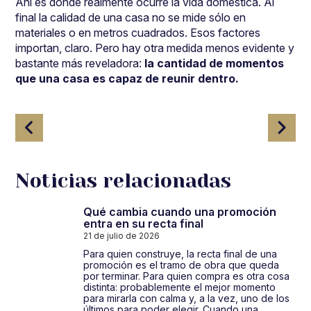
Ahí es donde realmente ocurre la vida doméstica. Al
final la calidad de una casa no se mide sólo en
materiales o en metros cuadrados. Esos factores
importan, claro. Pero hay otra medida menos evidente y
bastante más reveladora:
la cantidad de momentos
que una casa es capaz de reunir dentro.
Navegación
de
entradas
Noticias relacionadas
Qué cambia cuando una promoción
entra en su recta final
21 de julio de 2026
Para quien construye, la recta final de una
promoción es el tramo de obra que queda
por terminar. Para quien compra es otra cosa
distinta: probablemente el mejor momento
para mirarla con calma y, a la vez, uno de los
últimos para poder elegir. Cuando una