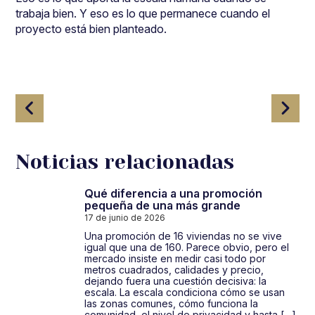
trabaja bien. Y eso es lo que permanece cuando el
proyecto está bien planteado.
Navegación
de
entradas
Noticias relacionadas
Qué diferencia a una promoción
pequeña de una más grande
17 de junio de 2026
Una promoción de 16 viviendas no se vive
igual que una de 160. Parece obvio, pero el
mercado insiste en medir casi todo por
metros cuadrados, calidades y precio,
dejando fuera una cuestión decisiva: la
escala. La escala condiciona cómo se usan
las zonas comunes, cómo funciona la
comunidad, el nivel de privacidad y hasta […]