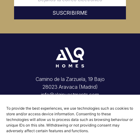
SUSCRIBIRME
Camino de la Zarzuela, 19 Bajo
28023 Aravaca (Madrid)
info@alqinvestments.com
Inicio
To provide the best experiences, we use technologies such as cookies to
Tu vivienda
store and/or access device information. Consenting to these
Invierte con nosotros
technologies will allow us to process data such as browsing behaviour or
Conócenos
unique IDs on this site. Withdrawing or not providing consent may
adversely affect certain features and functions.
Blog