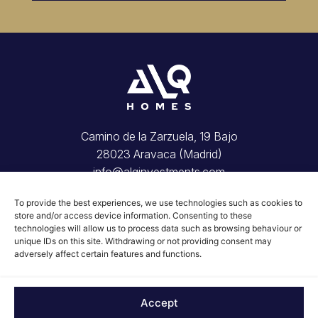
Camino de la Zarzuela, 19 Bajo
28023 Aravaca (Madrid)
info@alqinvestments.com
Inicio
To provide the best experiences, we use technologies such as cookies to
Tu vivienda
store and/or access device information. Consenting to these
Invierte con nosotros
technologies will allow us to process data such as browsing behaviour or
Conócenos
unique IDs on this site. Withdrawing or not providing consent may
adversely affect certain features and functions.
Blog
Contacto
© 2026 ALQ Homes
Accept
Aviso Legal