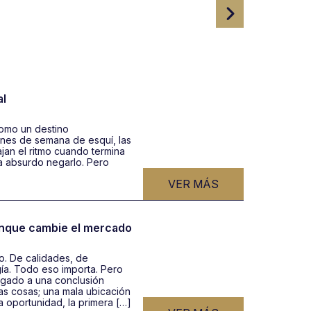
al
como un destino
fines de semana de esquí, las
jan el ritmo cuando termina
ía absurdo negarlo. Pero
VER MÁS
unque cambie el mercado
o. De calidades, de
gía. Todo eso importa. Pero
gado a una conclusión
s cosas; una mala ubicación
 oportunidad, la primera […]